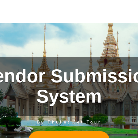
endor Submissi
System
By Phuket Jet Tour